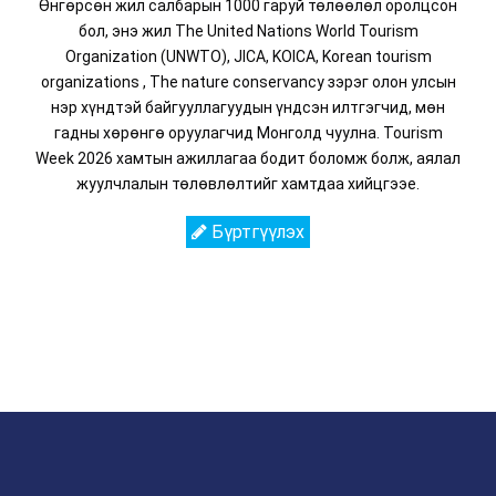
Өнгөрсөн жил салбарын 1000 гаруй төлөөлөл оролцсон
бол, энэ жил The United Nations World Tourism
Organization (UNWTO), JICA, KOICA, Korean tourism
organizations , The nature conservancy зэрэг олон улсын
нэр хүндтэй байгууллагуудын үндсэн илтгэгчид, мөн
гадны хөрөнгө оруулагчид Монголд чуулна. Tourism
Week 2026 хамтын ажиллагаа бодит боломж болж, аялал
жуулчлалын төлөвлөлтийг хамтдаа хийцгээе.
Бүртгүүлэх