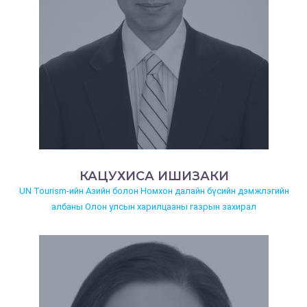
КАЦУХИСА ИШИЗАКИ
UN Tourism-ийн Азийн болон Номхон далайн бүсийн дэмжлэгийн
албаны Олон улсын харилцааны газрын захирал