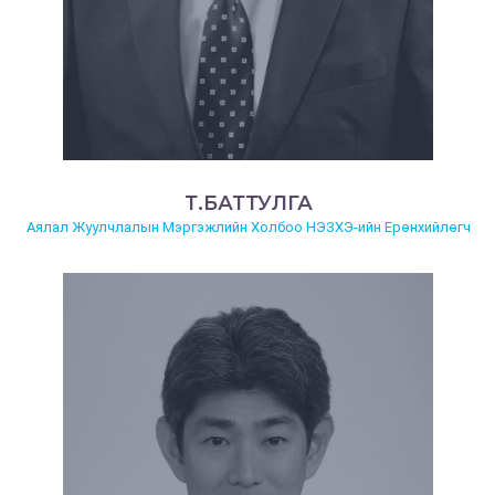
Т.БАТТУЛГА
Аялал Жуулчлалын Мэргэжлийн Холбоо НЭЗХЭ-ийн Ерөнхийлөгч