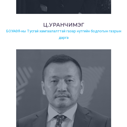
Ц.УРАНЧИМЭГ
БОУАӨЯ-ны Тусгай хамгаалалттай газар нутгийн бодлогын газрын
дарга