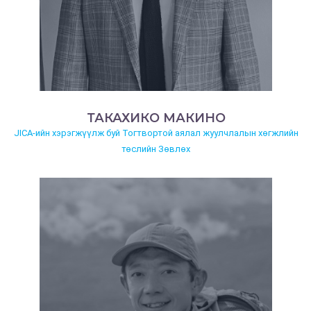
ТАКАХИКО МАКИНО
JICA-ийн хэрэгжүүлж буй Тогтвортой аялал жуулчлалын хөгжлийн
төслийн Зөвлөх