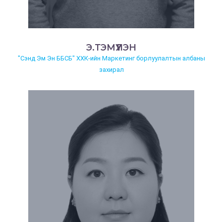
Э.ТЭМҮҮЛЭН
"Сэнд Эм Эн ББСБ" ХХК-ийн Маркетинг борлуулалтын албаны
захирал