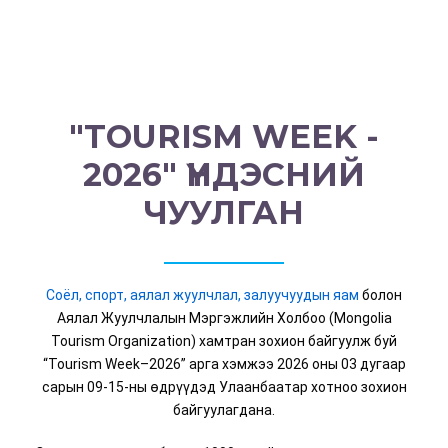
"TOURISM WEEK -
2026" ҮНДЭСНИЙ
ЧУУЛГАН
Соёл, спорт, аялал жуулчлал, залуучуудын яам
болон
Аялал Жуулчлалын Мэргэжлийн Холбоо (Mongolia
Tourism Organization) хамтран зохион байгуулж буй
“Tourism Week–2026” арга хэмжээ 2026 оны 03 дугаар
сарын 09-15-ны өдрүүдэд Улаанбаатар хотноо зохион
байгуулагдана.