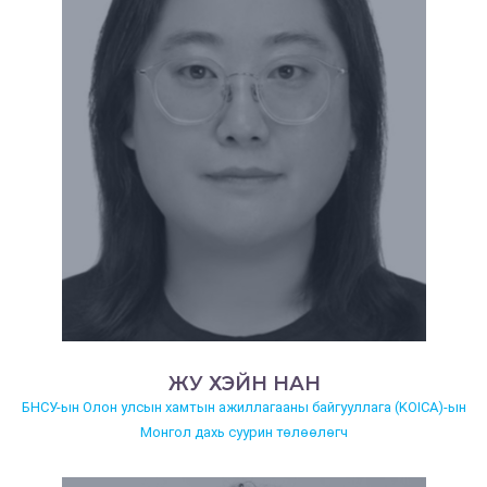
ЖУ ХЭЙН НАН
БНСУ-ын Олон улсын хамтын ажиллагааны байгууллага (KOICA)-ын
Монгол дахь суурин төлөөлөгч