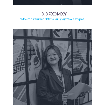
Э.ЭРХЭМХҮҮ
"Монгол кашмер ХХК"-ийн Гүйцэтгэх захирал,