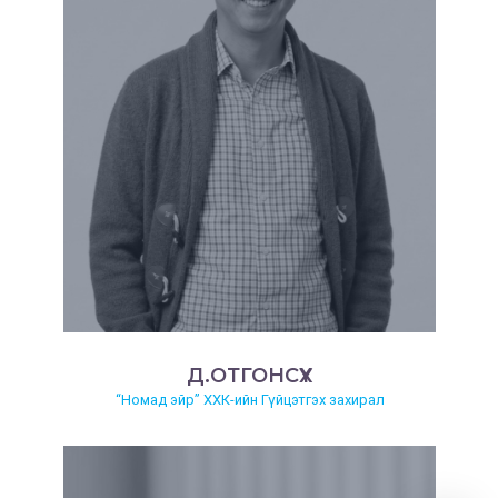
Д.ОТГОНСҮХ
“Номад эйр” ХХК-ийн Гүйцэтгэх захирал