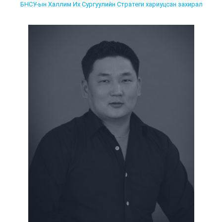
БНСУ-ын Халлим Их Сургуулийн Стратеги хариуцсан захирал