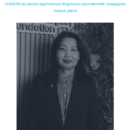
ССАЖЗЯ-ны Аялал жуулчлалын бодлогын хэрэгжилтийг зохицуулах
газрын дарга