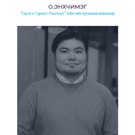
О.ЭНХЧИМЭГ
"Гэрэгэ Турист Паспорт" ХХК-ийн Ерөнхий менежер